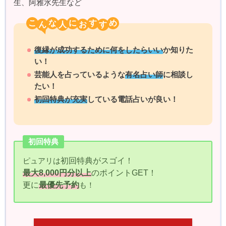
生、阿雅水先生など
こ
な
に
す
め
復縁が成功するために何をしたらいい
か知りた
い！
芸能人を占っているような
有名占い師
に相談し
たい！
初回特典が充実
している電話占いが良い！
初回特典
ピュアリは
初回特典がスゴイ！
最大8,000円分以上
のポイントGET！
更に
最優先予約
も！