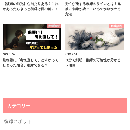
【復縁の前兆】心当たりある？これ
男性が発する未練のサインとは？元
があったらきっと復縁は目の前に！
彼に未練が残っているのか確かめる
方法
復縁診断
復縁診断
2020.2.26
2018.9.14
別れ際に「考え直して」とすがって
３分で判明！復縁の可能性が分かる
しまった場合、復縁できる？
５項目
カテゴリー
復縁スポット