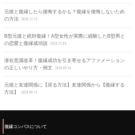
元彼と復縁したら後悔するかも？復縁を後悔しないため
の方法
2020.11.13
B型元彼と絶対復縁！A型女性が実際に経験したB型男と
の恋愛と復縁成功談
2020.11.04
潜在意識改革！復縁成功を引き寄せるアファメーション
の正しいやり方・例文
2020.09.16
元彼と友達関係に【戻る方法】友達関係から【復縁する
方法】
2020.09.11
復縁コンパスについて