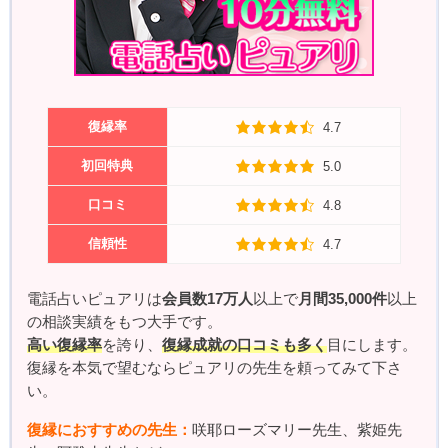
復縁率
4.7
初回特典
5.0
口コミ
4.8
信頼性
4.7
電話占いピュアリは
会員数17万人
以上で
月間35,000件
以上
の相談実績をもつ大手です。
高い復縁率
を誇り、
復縁成就の口コミも多く
目にします。
復縁を本気で望むならピュアリの先生を頼ってみて下さ
い。
復縁におすすめの先生：
咲耶ローズマリー先生、紫姫先