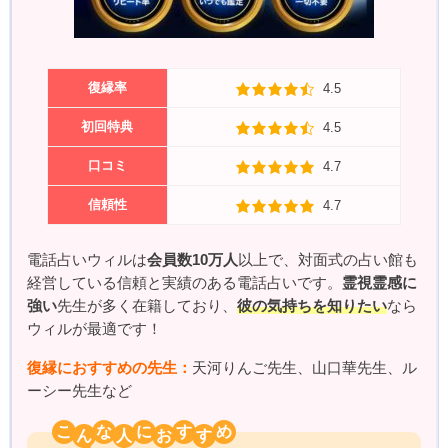
復縁率
4.5
初回特典
4.5
口コミ
4.7
信頼性
4.7
電話占いウィルは
会員数10万人
以上で、対面式の占い館も
経営している信頼と実績のある電話占いです。
霊視霊感に
強い
先生が多く在籍しており、
彼の気持ちを知りたい
なら
ウィルが最適です！
復縁におすすめの先生：
天河りんご先生、山口華先生、ル
ーシー先生など
こ
な
に
す
め