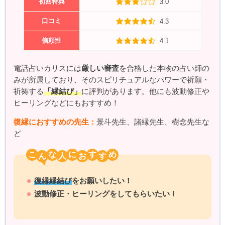
初回特典
3.0
口コミ
4.3
信頼性
4.1
電話占いカリスには
厳しい審査
を合格した本物の占い師の
みが所属しており、そのスピリチュアルなパワーで祈願・
祈祷する
「縁結び」
に評判があります。他にも波動修正や
ヒーリングなどにもおすすめ！
復縁におすすめの先生：
景斗先生、諸縁先生、樹念先生な
ど
こ
な
に
す
め
復縁縁結び
をお願いしたい！
波動修正・ヒーリングをしてもらいたい！