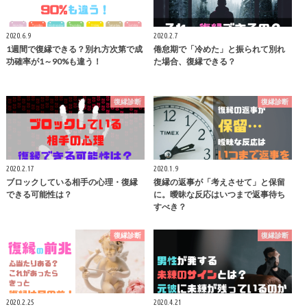
2020.6.9
2020.2.7
1週間で復縁できる？別れ方次第で成
倦怠期で「冷めた」と振られて別れ
功確率が1～90%も違う！
た場合、復縁できる？
復縁診断
復縁診断
2020.2.17
2020.1.9
ブロックしている相手の心理・復縁
復縁の返事が「考えさせて」と保留
できる可能性は？
に。曖昧な反応はいつまで返事待ち
すべき？
復縁診断
復縁診断
2020.2.25
2020.4.21